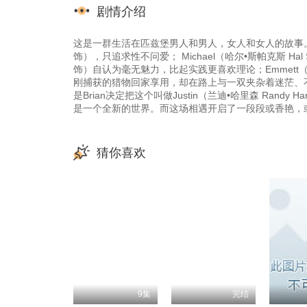
剧情介绍
这是一群生活在匹兹堡男人和男人，女人和女人的故事。在他们
饰），只追求性不问爱； Michael（哈尔•斯帕克斯 Hal Sp
饰）自认为毫无魅力，比起实践更喜欢理论；Emmett（彼得
刚捕获的猎物回家享用，却在路上与一双夹杂着迷茫、不
是Brian决定把这个叫做Justin（兰迪•哈里森 Randy 
是一个全新的世界。而这场相遇开启了一段段或香艳，
猜你喜欢
9集
完结