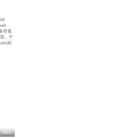
ld
ll
准备带着
欲望。于
tin则
8集全