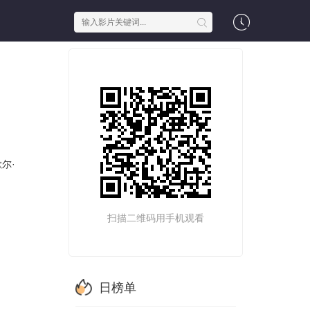
尔·
扫描二维码用手机观看
日榜单