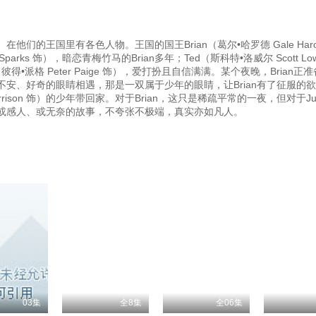
的王国里有各色人物。王国的国王Brian（葛尔•哈罗德 Gale Haro
arks 饰），暗恋青梅竹马的Brian多年；Ted（斯科特•洛威尔 Scott Lowe
•派格 Peter Paige 饰），爱打扮且自信满满。某个夜晚，Brian正
安、好奇的眼睛相遇，那是一双属于少年的眼睛，让Brian有了征服的
Harrison 饰）的少年带回家。对于Brian，这只是稀疏平常的一夜，但对于Jus
或感人、或无奈的故事，不夸张不极端，真实亦如凡人。
03集
全8集
全06集