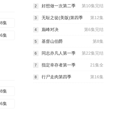
好想做一次第二季
第10集完结
2
无耻之徒(美版)第四季
第12集
3
08集
巅峰对决
第6集完结
4
16集
基督山伯爵
第8集
5
同志亦凡人第一季
第22集完结
6
指定幸存者第一季
21集全
7
行尸走肉第四季
第16集
8
08集
16集