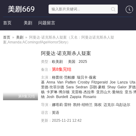
首页
美剧
问题留言
首页
»
美剧
» 阿曼达·诺克斯杀人疑案（又名：阿曼达诺克斯杀人疑
案,Amanda:AComingofAgeHorrorStory‎）
阿曼达·诺克斯杀人疑案
类型：
欧美剧
美国
2025
第8集完结
备注：
主演：
格蕾丝·范帕滕
瑞贝卡·薇索
基
Anna
Van
Patten
Crosby
Fitzgerald
Joe
Lanza
Uta
里德·坎菲尔德
Sara
Sedran
莎朗·豪根
Shay
Galor
罗德
杨
卡罗琳·博尔顿
克雷格·杰拉蒂
亚历山大·曼纳拉
亚当·
第8集完结
纳
Josh
Burdett
Zappia
Rosario
导演：
娜塔莉·雷特
凯特·绍特兰
陈权
迈克尔·乌彭达尔
语言：
英语
更新：
2025-11-21 12:42