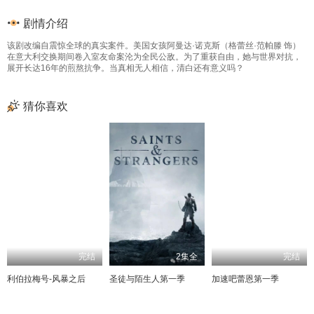
剧情介绍
该剧改编自震惊全球的真实案件。美国女孩阿曼达·诺克斯（格蕾丝·范帕滕 饰）
在意大利交换期间卷入室友命案沦为全民公敌。为了重获自由，她与世界对抗，
展开长达16年的煎熬抗争。当真相无人相信，清白还有意义吗？
猜你喜欢
完结
2集全
完结
利伯拉梅号-风暴之后
圣徒与陌生人第一季
加速吧蕾恩第一季