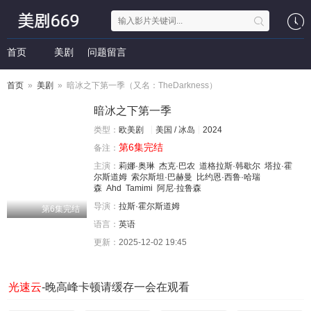
首页
美剧
问题留言
首页
»
美剧
» 暗冰之下第一季（又名：TheDarkness）
暗冰之下第一季
类型：
欧美剧
美国 / 冰岛
2024
第6集完结
备注：
主演：
莉娜·奥琳
杰克·巴农
道格拉斯·韩歇尔
塔拉·霍
尔斯道姆
索尔斯坦·巴赫曼
比约恩·西鲁·哈瑞
森
Ahd
Tamimi
阿尼·拉鲁森
导演：
拉斯·霍尔斯道姆
第6集完结
语言：
英语
更新：
2025-12-02 19:45
光速云
-晚高峰卡顿请缓存一会在观看