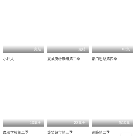
完结
完结
02集
小妇人
夏威夷特勤组第二季
豪门恩怨第四季
13集全
22集全
第10集
魔法学校第二季
爆笑超市第三季
迷眼第二季