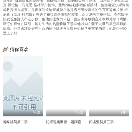
查尔斯·纽温迪克渴望再接一桩卧底大案，他的机会终于到来：当惠勒学院校长杰
克·贝伦格（马克思·格林菲尔德饰）受到神秘勒索者的威胁时，他邀请查尔斯伪装
成教授潜入调查。是谁在制造这些威胁？这是否与离经叛道的亿万富翁布拉德·维
尼克（盖瑞·科尔饰）有关？布拉德是惠勒的校友，正计划向学校捐款。查尔斯很
快发现嫌疑人不在少数，但他的注意力却被一位自由奔放的音乐教师莫娜（玛丽·
斯汀伯根饰）吸引，她对生活的热情唤醒了那些他以为在妻子去世后早已埋葬的
情感。他是否准备好在生命的这个阶段再次敞开心扉？更重要的是，他是否已经
爱上了那
猜你喜欢
完结
完结
7集
苦味雏菊第二季
犯罪现场调查：迈阿密第五季
间谍亚契第三季