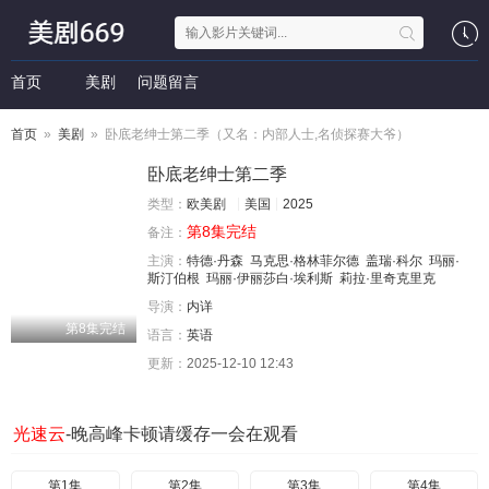
首页
美剧
问题留言
首页
»
美剧
» 卧底老绅士第二季（又名：内部人士,名侦探赛大爷）
卧底老绅士第二季
类型：
欧美剧
美国
2025
第8集完结
备注：
主演：
特德·丹森
马克思·格林菲尔德
盖瑞·科尔
玛丽·
斯汀伯根
玛丽·伊丽莎白·埃利斯
莉拉·里奇克里克
导演：
内详
第8集完结
语言：
英语
更新：
2025-12-10 12:43
光速云
-晚高峰卡顿请缓存一会在观看
第1集
第2集
第3集
第4集