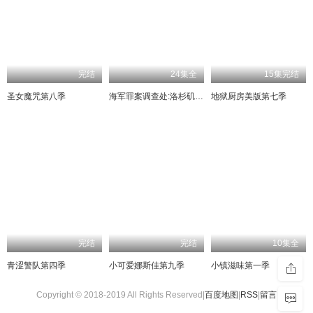
完结
24集全
15集完结
圣女魔咒第八季
海军罪案调查处:洛杉矶第八季
地狱厨房美版第七季
完结
完结
10集全
青涩警队第四季
小可爱娜斯佳第九季
小镇滋味第一季
Copyright © 2018-2019 All Rights Reserved|
百度地图
|
RSS
|
留言