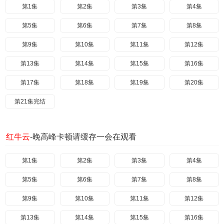
第1集
第2集
第3集
第4集
第5集
第6集
第7集
第8集
第9集
第10集
第11集
第12集
第13集
第14集
第15集
第16集
第17集
第18集
第19集
第20集
第21集完结
红牛云
-晚高峰卡顿请缓存一会在观看
第1集
第2集
第3集
第4集
第5集
第6集
第7集
第8集
第9集
第10集
第11集
第12集
第13集
第14集
第15集
第16集