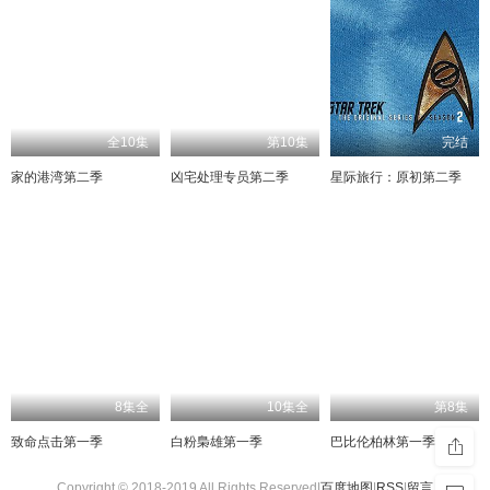
全10集
第10集
完结
家的港湾第二季
凶宅处理专员第二季
星际旅行：原初第二季
8集全
10集全
第8集
致命点击第一季
白粉梟雄第一季
巴比伦柏林第一季
Copyright © 2018-2019 All Rights Reserved|
百度地图
|
RSS
|
留言