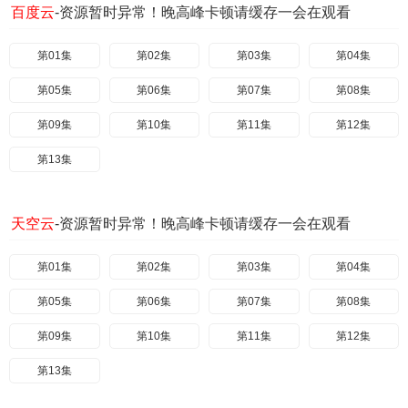
百度云
-资源暂时异常！晚高峰卡顿请缓存一会在观看
第01集
第02集
第03集
第04集
第05集
第06集
第07集
第08集
第09集
第10集
第11集
第12集
第13集
天空云
-资源暂时异常！晚高峰卡顿请缓存一会在观看
第01集
第02集
第03集
第04集
第05集
第06集
第07集
第08集
第09集
第10集
第11集
第12集
第13集