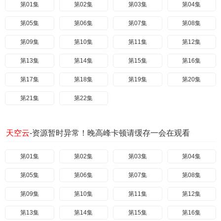
第01集
第02集
第03集
第04集
第05集
第06集
第07集
第08集
第09集
第10集
第11集
第12集
第13集
第14集
第15集
第16集
第17集
第18集
第19集
第20集
第21集
第22集
天空云
-资源暂时异常！晚高峰卡顿请缓存一会在观看
第01集
第02集
第03集
第04集
第05集
第06集
第07集
第08集
第09集
第10集
第11集
第12集
第13集
第14集
第15集
第16集