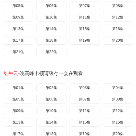
第05集
第06集
第07集
第08集
第09集
第10集
第11集
第12集
第13集
第14集
第15集
第16集
第17集
第18集
第19集
第20集
第21集
第22集
红牛云
-晚高峰卡顿请缓存一会在观看
第01集
第02集
第03集
第04集
第05集
第06集
第07集
第08集
第09集
第10集
第11集
第12集
第13集
第14集
第15集
第16集
第17集
第18集
第19集
第20集