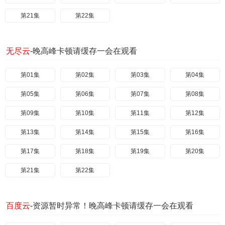
第21集
第22集
无尽云
-晚高峰卡顿请缓存一会在观看
第01集
第02集
第03集
第04集
第05集
第06集
第07集
第08集
第09集
第10集
第11集
第12集
第13集
第14集
第15集
第16集
第17集
第18集
第19集
第20集
第21集
第22集
百度云
-资源暂时异常！晚高峰卡顿请缓存一会在观看