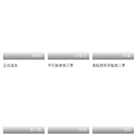
第8集
25集全
05集
正念谋杀
平行旅者第三季
羞耻西班牙版第二季
第17集
完结
完结