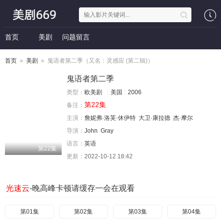
首页
美剧
问题留言
首页
»
美剧
» 鬼语者第二季（又名：灵感应 (第二辑)）
鬼语者第二季
类型：
欧美剧
美国
2006
第22集
备注：
主演：
詹妮弗·洛芙·休伊特
大卫·康拉德
杰·摩尔
导演：
John
Gray
语言：
英语
第22集
更新：
2022-10-12 18:42
光速云
-晚高峰卡顿请缓存一会在观看
第01集
第02集
第03集
第04集