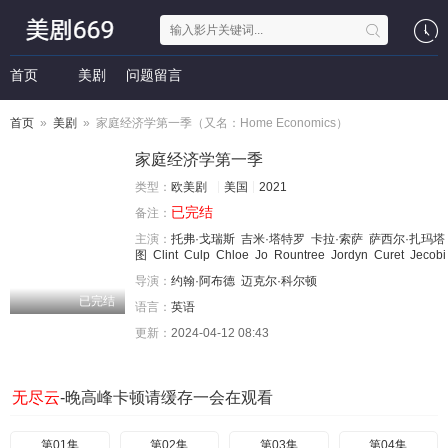
首页
美剧
问题留言
首页
»
美剧
» 家庭经济学第一季（又名：Home Economics）
家庭经济学第一季
类型：
欧美剧
美国
2021
已完结
备注：
主演：
托弗·戈瑞斯
吉米·塔特罗
卡拉·索萨
萨西尔·扎玛塔
图
Clint
Culp
Chloe
Jo
Rountree
Jordyn
Curet
Jecobi
导演：
约翰·阿布德
迈克尔·科尔顿
已完结
语言：
英语
更新：
2024-04-12 08:43
无尽云
-晚高峰卡顿请缓存一会在观看
第01集
第02集
第03集
第04集