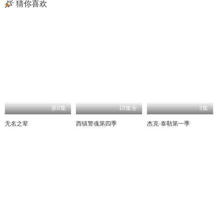
猜你喜欢
第8集
10集全
3集
无名之辈
西镇警魂第四季
杰克·泰勒第一季