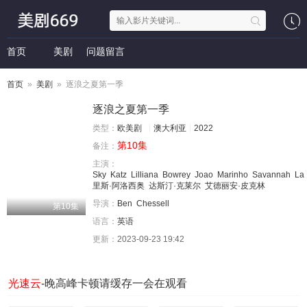
首页
美剧
问题留言
首页
»
美剧
» 逐浪之夏第一季
逐浪之夏第一季
类型：
欧美剧
澳大利亚
2022
第10集
备注：
主演：
Sky
Katz
Lilliana
Bowrey
Joao
Marinho
Savannah
La
里斯·阿洛西奥
达斯汀·克莱尔
艾德丽安·皮克林
导演：
Ben
Chessell
第10集
语言：
英语
更新：
2023-09-23 19:42
光速云
-晚高峰卡顿请缓存一会在观看