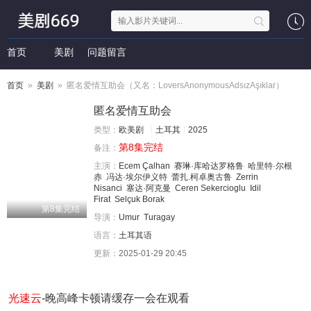
首页
美剧
问题留言
首页
»
美剧
» 匿名爱情互助会（又名：LoversAnonymousAdsızAşıklar）
匿名爱情互助会
类型：
欧美剧
土耳其
2025
第8集完结
备注：
主演：
Ecem Çalhan
赛琳·库哈达罗格鲁
哈里特·尔根
赤
冯达·埃尔伊义特
蕾扎.柯卓奥古鲁
Zerrin
Nisanci
塞达·阿克曼
Ceren Sekercioglu
Idil
Firat
Selçuk Borak
第8集完结
导演：
Umur
Turagay
语言：
土耳其语
更新：
2025-01-29 20:45
光速云
-晚高峰卡顿请缓存一会在观看