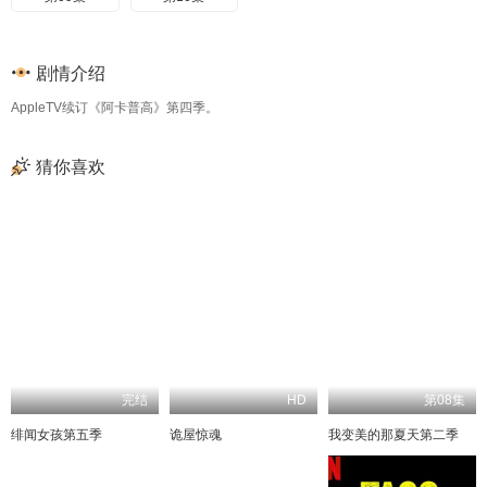
剧情介绍
AppleTV续订《阿卡普高》第四季。
猜你喜欢
完结
HD
第08集
绯闻女孩第五季
诡屋惊魂
我变美的那夏天第二季