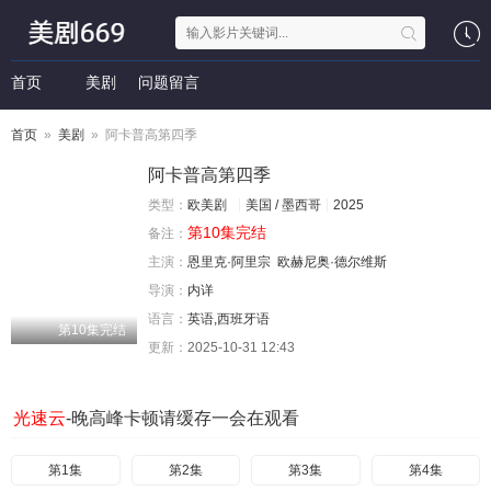
首页
美剧
问题留言
首页
»
美剧
» 阿卡普高第四季
阿卡普高第四季
类型：
欧美剧
美国 / 墨西哥
2025
第10集完结
备注：
主演：
恩里克·阿里宗
欧赫尼奥·德尔维斯
导演：
内详
语言：
英语,西班牙语
第10集完结
更新：
2025-10-31 12:43
光速云
-晚高峰卡顿请缓存一会在观看
第1集
第2集
第3集
第4集