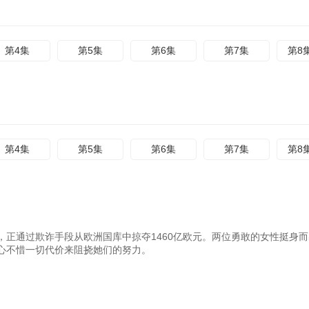
第4集
第5集
第6集
第7集
第8
第4集
第5集
第6集
第7集
第8
正通过欺诈手段从欧洲国库中掠夺1460亿欧元。两位勇敢的女性挺身
心不惜一切代价来阻挠她们的努力。