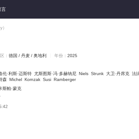
留言
ey）
区：
德国 / 丹麦 / 奥地利
年份：
2025
格伦·利斯·迈斯特
尤斯图斯·冯·多赫纳尼
Niels
Strunk
大卫·丹席克
法
特森
Michel
Komzak
Susi
Ramberger
卡斯帕·蒙克
/
5:42