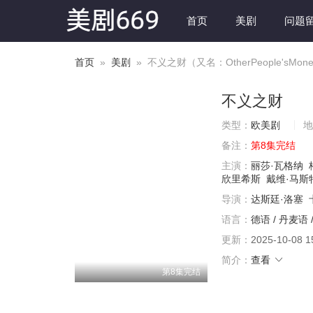
首页
美剧
问题
首页
»
美剧
» 不义之财（又名：OtherPeople'sMon
不义之财
类型：
欧美剧
地
备注：
第8集完结
主演：
丽莎·瓦格纳
欣里希斯
戴维·马斯
导演：
达斯廷·洛塞
语言：
德语 / 丹麦语 
更新：
2025-10-08 1
简介：
查看
第8集完结