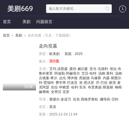
首页
美剧
问题留言
首页
»
美剧
» 走向坟墓（又名：下墓园路）
走向坟墓
类型：
欧美剧
英国
2025
第8集
备注：
主演：
艾玛·汤普森
露丝·威尔森
亚当·戈德利
埃拉·布
鲁科莱里
阿迪勒·阿赫塔尔
艾莎·哈特
汤姆·莱利
汤姆·
古德曼-希尔
达伦·博伊德
西妮德·马修斯
内森·斯图尔
特-贾瑞特
费辛蒂·巴洛贡
肯·恩沃苏
乔·巴伯
默里·麦
第8集
克阿瑟
佐拉·毕晓普
哈利·安东
布里奥妮·斯嘉丽
梅根·
赫弗南
史蒂芬·克里
导演：
塞缪尔·多诺万
伯克·西格罗斯松
娜塔莉·贝利
语言：
英语
更新：
2025-12-24 11:44