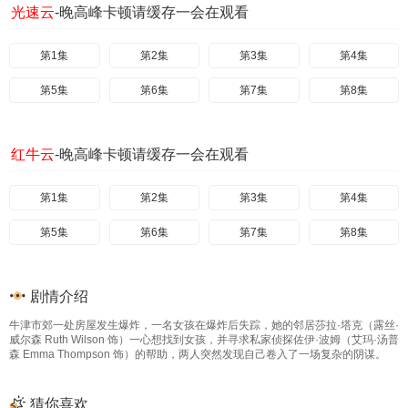
光速云
-晚高峰卡顿请缓存一会在观看
第1集
第2集
第3集
第4集
第5集
第6集
第7集
第8集
红牛云
-晚高峰卡顿请缓存一会在观看
第1集
第2集
第3集
第4集
第5集
第6集
第7集
第8集
剧情介绍
牛津市郊一处房屋发生爆炸，一名女孩在爆炸后失踪，她的邻居莎拉·塔克（露丝·
威尔森 Ruth Wilson 饰）一心想找到女孩，并寻求私家侦探佐伊·波姆（艾玛·汤普
森 Emma Thompson 饰）的帮助，两人突然发现自己卷入了一场复杂的阴谋。
猜你喜欢