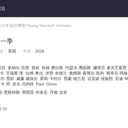
留言
摩斯/Young Sherlock Holmes）
第一季
区：
英国
年份：
2026
提芬
多纳尔·芬恩
曾靖
科林·费尔斯
约瑟夫·费因斯
娜塔莎·麦克艾霍恩
阿卡
艾瑞斯·李
拉维·奥拉
伊恩·米德兰
詹姆斯·索博尔·凯利
斯蒂芬·阿格
尔·雪莉
威廉·威洛比
霍莉·卡特尔
西蒙·德兰尼
达芙妮·张振熙
安迪·M
卡·周
杰夫·贝内特
Paul
Ginns
斯·恩斯特朗
翠西亚·布洛克
丹妮·戈登
9:30