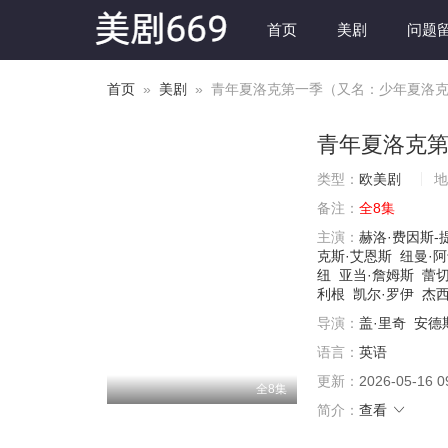
首页
美剧
问题
首页
»
美剧
» 青年夏洛克第一季（又名：少年夏洛克/少年福尔
青年夏洛克
类型：
欧美剧
地
备注：
全8集
主演：
赫洛·费因斯-
克斯·艾恩斯
纽曼·
纽
亚当·詹姆斯
蕾切
利根
凯尔·罗伊
杰西
导演：
盖·里奇
安德
语言：
英语
更新：
2026-05-16 0
全8集
简介：
查看