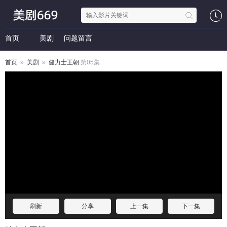
首页
美剧
问题留言
首页
»
美剧
»
健力士王朝
第05集
刷新
分享
上一集
下一集