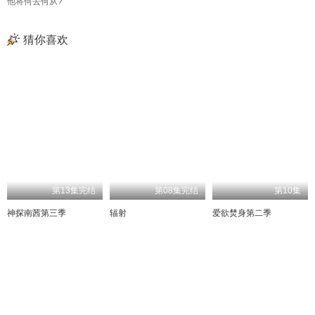
他将何去何从?
猜你喜欢
第13集完结
第08集完结
第10集
神探南茜第三季
辐射
爱欲焚身第二季