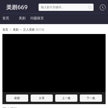
首页
美剧
问题留言
首页
»
美剧
»
正人歪路
第05集
刷新
分享
上一集
下一集