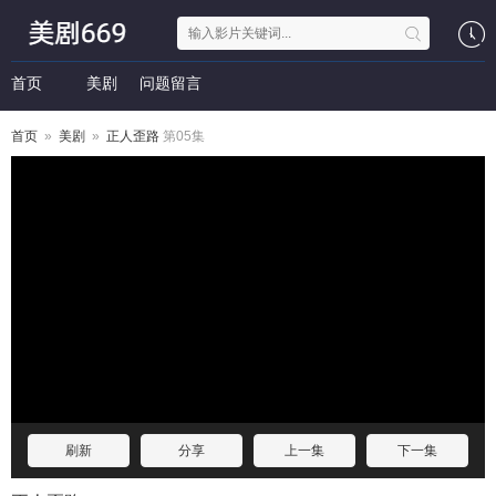
首页
美剧
问题留言
首页
»
美剧
»
正人歪路
第05集
刷新
分享
上一集
下一集