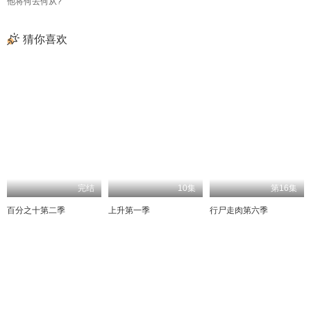
他将何去何从?
猜你喜欢
完结
10集
第16集
百分之十第二季
上升第一季
行尸走肉第六季